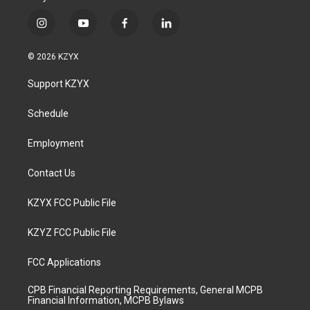
i
y
f
l
n
o
a
i
s
u
c
n
© 2026 KZYX
t
t
e
k
a
u
b
e
Support KZYX
g
b
o
d
r
e
o
i
a
k
n
Schedule
m
Employment
Contact Us
KZYX FCC Public File
KZYZ FCC Public File
FCC Applications
CPB Financial Reporting Requirements, General MCPB
Financial Information, MCPB Bylaws