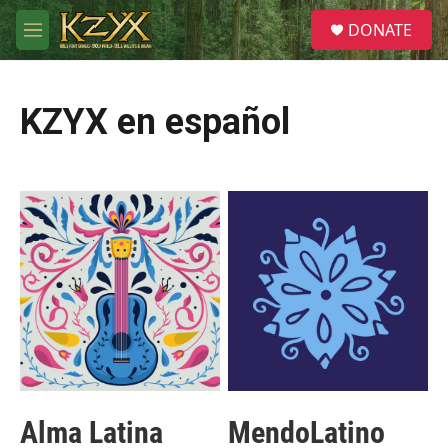
Skip to main content
S
DONATE
e
M
a
e
r
n
c
u
h
KZYX en español
u
e
r
y
Alma Latina
MendoLatino