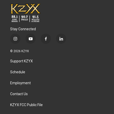
Stay Connected
i
y
f
l
n
o
a
i
s
u
c
n
© 2026 KZYX
t
t
e
k
a
u
b
e
Support KZYX
g
b
o
d
r
e
o
i
a
k
n
Schedule
m
Employment
Contact Us
KZYX FCC Public File