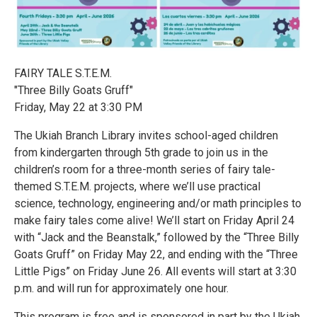
FAIRY TALE S.T.E.M.
"Three Billy Goats Gruff"
Friday, May 22 at 3:30 PM
The Ukiah Branch Library invites school-aged children
from kindergarten through 5th grade to join us in the
children’s room for a three-month series of fairy tale-
themed S.T.E.M. projects, where we’ll use practical
science, technology, engineering and/or math principles to
make fairy tales come alive! We’ll start on Friday April 24
with “Jack and the Beanstalk,” followed by the “Three Billy
Goats Gruff” on Friday May 22, and ending with the “Three
Little Pigs” on Friday June 26. All events will start at 3:30
p.m. and will run for approximately one hour.
This program is free and is sponsored in part by the Ukiah