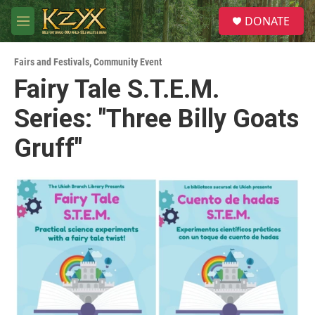
Skip to main content
S
DONATE
e
M
a
e
r
n
c
Fairs and Festivals
,
Community Event
u
h
Fairy Tale S.T.E.M.
u
Series: "Three Billy Goats
e
r
y
Gruff"