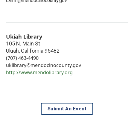
carrm@mendocinocounty.gov
Ukiah Library
105 N. Main St
Ukiah
,
California
95482
(707) 463-4490
uklibrary@mendocinocounty.gov
http://www.mendolibrary.org
Submit An Event