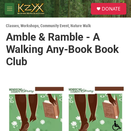
Skip to main content
S
DONATE
e
M
a
e
r
n
c
Classes, Workshops
,
Community Event
,
Nature Walk
u
h
Amble & Ramble - A
u
Walking Any-Book Book
e
r
y
Club