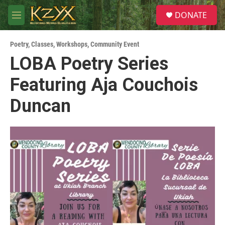
Skip to main content
S
DONATE
e
M
a
e
r
n
c
Poetry
,
Classes, Workshops
,
Community Event
u
h
LOBA Poetry Series
u
Featuring Aja Couchois
e
r
y
Duncan