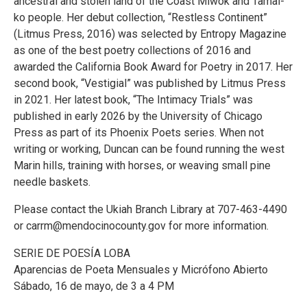
ancestral and stolen land of the Coast Miwok and Tamal-
ko people. Her debut collection, “Restless Continent”
(Litmus Press, 2016) was selected by Entropy Magazine
as one of the best poetry collections of 2016 and
awarded the California Book Award for Poetry in 2017. Her
second book, “Vestigial” was published by Litmus Press
in 2021. Her latest book, “The Intimacy Trials” was
published in early 2026 by the University of Chicago
Press as part of its Phoenix Poets series. When not
writing or working, Duncan can be found running the west
Marin hills, training with horses, or weaving small pine
needle baskets.
Please contact the Ukiah Branch Library at 707-463-4490
or carrm@mendocinocounty.gov for more information.
SERIE DE POESÍA LOBA
Aparencias de Poeta Mensuales y Micrófono Abierto
Sábado, 16 de mayo, de 3 a 4 PM