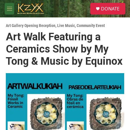
Skip to main content
S
DONATE
e
M
a
e
r
n
c
Art Gallery Opening Reception
,
Live Music
,
Community Event
u
h
Art Walk Featuring a
u
Ceramics Show by My
e
r
y
Tong & Music by Equinox