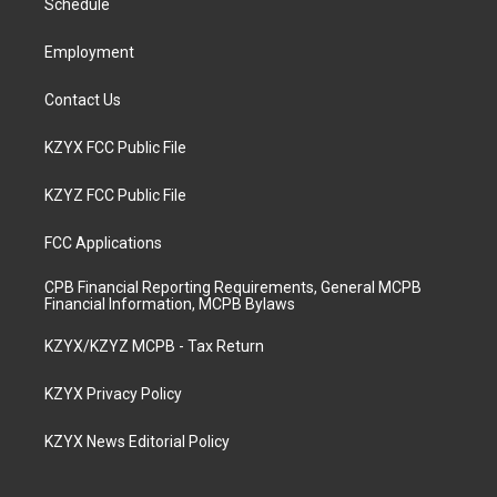
a
k
n
Schedule
m
Employment
Contact Us
KZYX FCC Public File
KZYZ FCC Public File
FCC Applications
CPB Financial Reporting Requirements, General MCPB
Financial Information, MCPB Bylaws
KZYX/KZYZ MCPB - Tax Return
KZYX Privacy Policy
KZYX News Editorial Policy